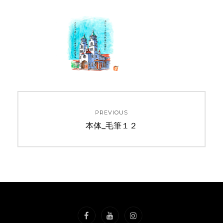
投
PREVIOUS
稿
Previous
本体_毛筆１２
ナ
post:
ビ
ゲ
ー