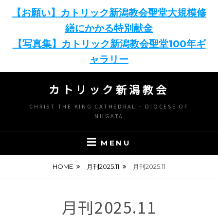
【お願い】カトリック新潟教会聖堂大規模修
繕にかかる特別献金
【写真集】カトリック新潟教会聖堂100年ギ
ャラリー
Skip
カトリック新潟教会
to
content
CHRIST THE KING CATHEDRAL – DIOCESE OF
NIIGATA
MENU
HOME
月刊2025.11
月刊2025.11
月刊2025.11