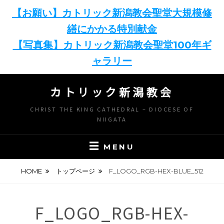
【お願い】カトリック新潟教会聖堂大規模修
繕にかかる特別献金
【写真集】カトリック新潟教会聖堂100年ギ
ャラリー
Skip
カトリック新潟教会
to
content
CHRIST THE KING CATHEDRAL – DIOCESE OF
NIIGATA
MENU
HOME
トップページ
F_LOGO_RGB-HEX-BLUE_512
F_LOGO_RGB-HEX-