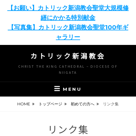
【お願い】カトリック新潟教会聖堂大規模修
繕にかかる特別献金
【写真集】カトリック新潟教会聖堂100年ギ
ャラリー
Skip
カトリック新潟教会
to
content
CHRIST THE KING CATHEDRAL – DIOCESE OF
NIIGATA
MENU
HOME
トップページ
初めての方へ
リンク集
リンク集