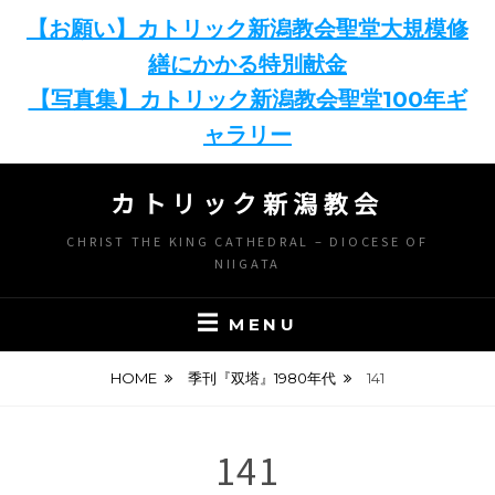
【お願い】カトリック新潟教会聖堂大規模修
繕にかかる特別献金
【写真集】カトリック新潟教会聖堂100年ギ
ャラリー
Skip
カトリック新潟教会
to
content
CHRIST THE KING CATHEDRAL – DIOCESE OF
NIIGATA
MENU
HOME
季刊『双塔』1980年代
141
141