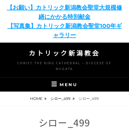
【お願い】カトリック新潟教会聖堂大規模修
繕にかかる特別献金
【写真集】カトリック新潟教会聖堂100年ギ
ャラリー
Skip
カトリック新潟教会
to
content
CHRIST THE KING CATHEDRAL – DIOCESE OF
NIIGATA
MENU
HOME
シロー_499
シロー_499
シロー_499