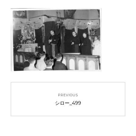
投
PREVIOUS
稿
Previous
シロー_499
ナ
post:
ビ