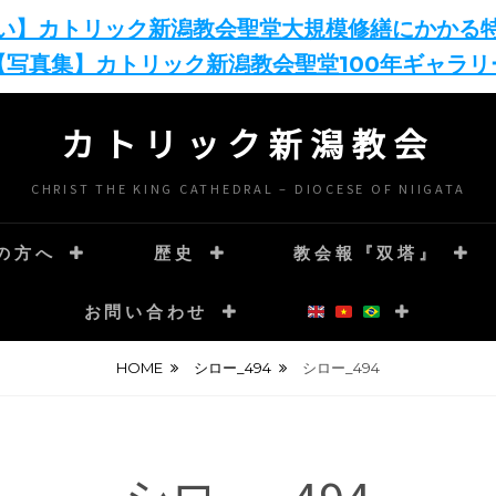
い】カトリック新潟教会聖堂大規模修繕にかかる
【写真集】カトリック新潟教会聖堂100年ギャラリ
カトリック新潟教会
CHRIST THE KING CATHEDRAL – DIOCESE OF NIIGATA
の方へ
歴史
教会報『双塔』
お問い合わせ
HOME
シロー_494
シロー_494