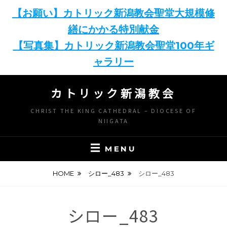
【お願い】カトリック新潟教会聖堂大規模修
繕にかかる特別献金
【写真集】カトリック新潟教会聖堂100年ギ
ャラリー
Skip
カトリック新潟教会
to
content
CHRIST THE KING CATHEDRAL – DIOCESE OF
NIIGATA
MENU
HOME
シロー_483
シロー_483
シロー_483