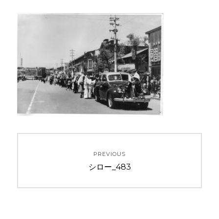
投
PREVIOUS
稿
Previous
シロー_483
ナ
post:
ビ