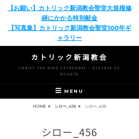
【お願い】カトリック新潟教会聖堂大規模修
繕にかかる特別献金
【写真集】カトリック新潟教会聖堂100年ギ
ャラリー
Skip
カトリック新潟教会
to
content
CHRIST THE KING CATHEDRAL – DIOCESE OF
NIIGATA
MENU
HOME
シロー_456
シロー_456
シロー_456