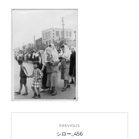
投
PREVIOUS
稿
Previous
シロー_456