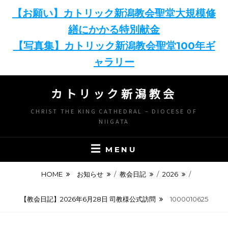
【お願い】カトリック新潟教会聖堂大規模修
繕にかかる特別献金
【写真集】カトリック新潟教会聖堂100年ギ
ャラリー
Skip
カトリック新潟教会
to
content
CHRIST THE KING CATHEDRAL – DIOCESE OF
NIIGATA
MENU
HOME
お知らせ
/
教会日記
/
2026
/
【教会日記】2026年6月28日 司教様公式訪問
1000010625