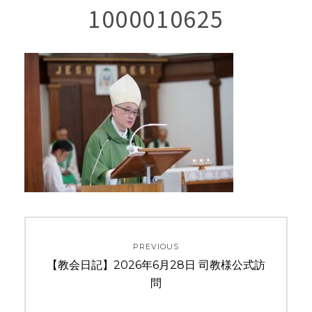
1000010625
投
PREVIOUS
稿
Previous
【教会日記】2026年6月28日 司教様公式訪
ナ
post:
問