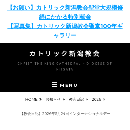
【お願い】カトリック新潟教会聖堂大規模修
繕にかかる特別献金
【写真集】カトリック新潟教会聖堂100年ギ
ャラリー
Skip
カトリック新潟教会
to
content
CHRIST THE KING CATHEDRAL – DIOCESE OF
NIIGATA
MENU
HOME
お知らせ
教会日記
2026
【教会日記】2026年5月24日インターナショナルデー