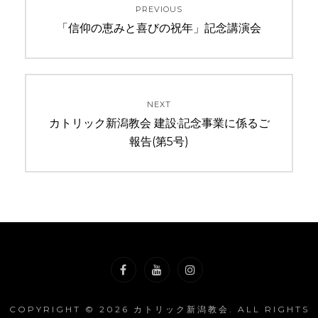
PREVIOUS
稿
Previous
「信仰の恵みと喜びの祝年」記念講演会
ナ
post:
ビ
ゲ
NEXT
Next
カトリック新潟教会 建設·記念事業に係るご
ー
post:
報告(第5号)
シ
ョ
ン
Facebook
YouTube
Instagram
COPYRIGHT © 2026
カトリック新潟教会
. ALL RIGHTS