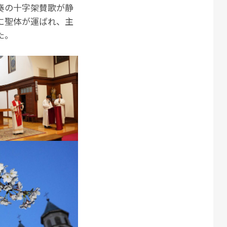
奏の十字架賛歌が静
に聖体が運ばれ、主
た。