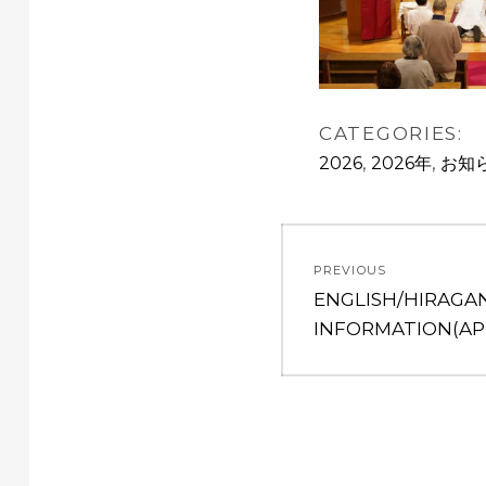
CATEGORIES:
,
,
2026
2026年
お知
投
PREVIOUS
稿
Previous
ENGLISH/HIRAGA
post:
INFORMATION(APR
ナ
ビ
ゲ