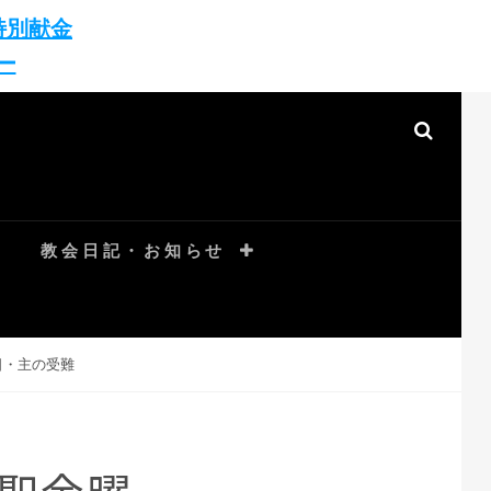
特別献金
ー
SEAR
教会日記・お知らせ
日・主の受難