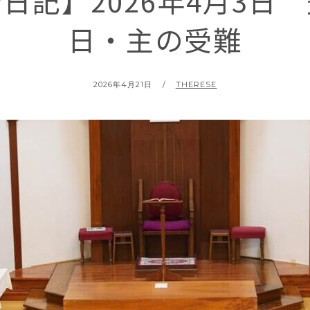
日記】2026年4月3日
日・主の受難
POSTED
BY
2026年4月21日
THERESE
ON