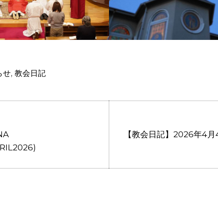
,
らせ
教会日記
Next
NA
【教会日記】2026年4
post:
IL2026)