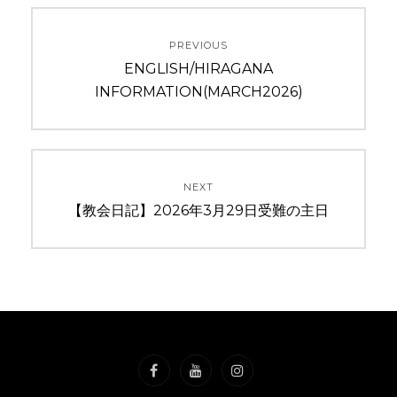
投
PREVIOUS
稿
Previous
ENGLISH/HIRAGANA
ナ
post:
INFORMATION(MARCH2026)
ビ
ゲ
NEXT
ー
Next
【教会日記】2026年3月29日受難の主日
post:
シ
ョ
ン
Facebook
YouTube
Instagram