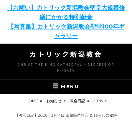
【お願い】カトリック新潟教会聖堂大規模修
繕にかかる特別献金
【写真集】カトリック新潟教会聖堂100年ギ
ャラリー
Skip
カトリック新潟教会
to
content
CHRIST THE KING CATHEDRAL – DIOCESE OF
NIIGATA
MENU
HOME
お知らせ
教会日記
2026
【教会日記】2026年3月14日 四旬節黙想会 ＆ ゆるしの秘跡