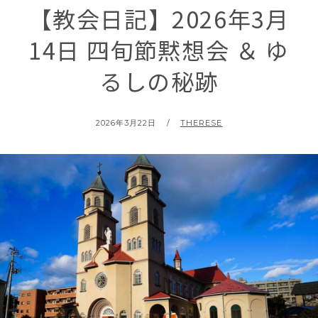
【教会日記】2026年3月
14日 四旬節黙想会 ＆ ゆ
るしの秘跡
POSTED
BY
2026年3月22日
THERESE
ON