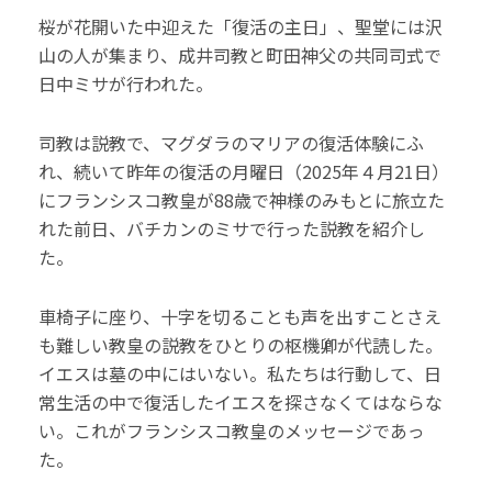
桜が花開いた中迎えた「復活の主日」、聖堂には沢
山の人が集まり、成井司教と町田神父の共同司式で
日中ミサが行われた。
司教は説教で、マグダラのマリアの復活体験にふ
れ、続いて昨年の復活の月曜日（2025年４月21日）
にフランシスコ教皇が88歳で神様のみもとに旅立た
れた前日、バチカンのミサで行った説教を紹介し
た。
車椅子に座り、十字を切ることも声を出すことさえ
も難しい教皇の説教をひとりの枢機卿が代読した。
イエスは墓の中にはいない。私たちは行動して、日
常生活の中で復活したイエスを探さなくてはならな
い。これがフランシスコ教皇のメッセージであっ
た。