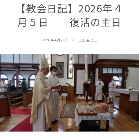
【教会日記】2026年４
月５日 復活の主日
POSTED
BY
2026年4月21日
THERESE
ON