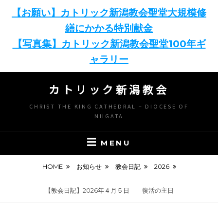
【お願い】カトリック新潟教会聖堂大規模修
繕にかかる特別献金
【写真集】カトリック新潟教会聖堂100年ギ
ャラリー
Skip
カトリック新潟教会
to
content
CHRIST THE KING CATHEDRAL – DIOCESE OF
NIIGATA
MENU
HOME
お知らせ
教会日記
2026
【教会日記】2026年４月５日 復活の主日