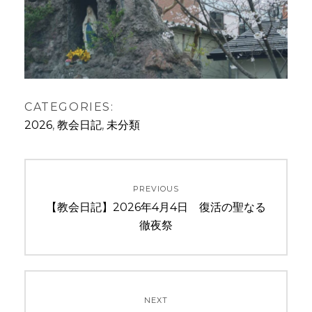
CATEGORIES:
2026
,
教会日記
,
未分類
投
PREVIOUS
稿
Previous
【教会日記】2026年4月4日 復活の聖なる
ナ
post:
徹夜祭
ビ
ゲ
NEXT