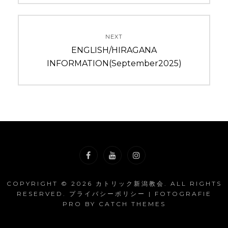
ビ
ゲ
NEXT
ー
Next
ENGLISH/HIRAGANA
post:
INFORMATION(September2025)
シ
ョ
ン
Facebook
YouTube
Instagram
COPYRIGHT © 2026
カトリック新潟教会
. ALL RIGHTS
RESERVED.
プライバシーポリシー
| FOTOGRAFIE
PRO BY
CATCH THEMES