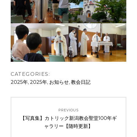
CATEGORIES:
2025年
,
2025年
,
お知らせ
,
教会日記
投
PREVIOUS
稿
Previous
【写真集】カトリック新潟教会聖堂100年ギ
ナ
post:
ャラリー【随時更新】