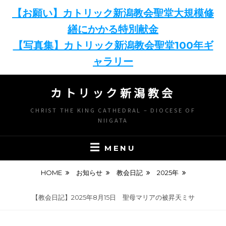
【お願い】カトリック新潟教会聖堂大規模修
繕にかかる特別献金
【写真集】カトリック新潟教会聖堂100年ギ
ャラリー
Skip
カトリック新潟教会
to
content
CHRIST THE KING CATHEDRAL – DIOCESE OF
NIIGATA
MENU
HOME
お知らせ
教会日記
2025年
【教会日記】2025年8月15日 聖母マリアの被昇天ミサ