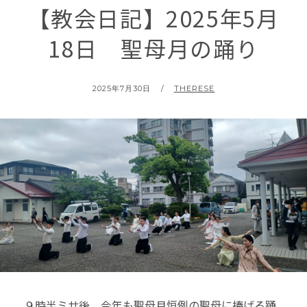
【教会日記】2025年5月
18日 聖母月の踊り
POSTED
BY
2025年7月30日
THERESE
ON
９時半ミサ後、今年も聖母月恒例の聖母に捧げる踊