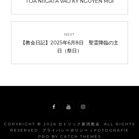
TÒA NIIGATA VÀO KỶ NGUYÊN MỚI
ビ
ゲ
ー
NEXT
Next
【教会日記】2025年6月8日 聖霊降臨の主
シ
post:
日（祭日）
ョ
ン
Facebook
YouTube
Instagram
COPYRIGHT © 2026
カトリック新潟教会
. ALL RIGHTS
RESERVED.
プライバシーポリシー
| FOTOGRAFIE
PRO BY
CATCH THEMES