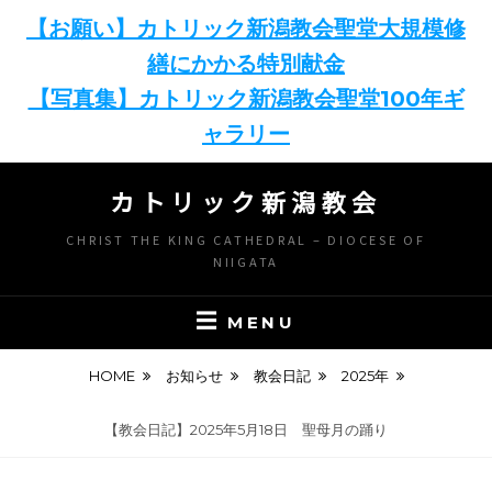
【お願い】カトリック新潟教会聖堂大規模修
繕にかかる特別献金
【写真集】カトリック新潟教会聖堂100年ギ
ャラリー
Skip
カトリック新潟教会
to
content
CHRIST THE KING CATHEDRAL – DIOCESE OF
NIIGATA
MENU
HOME
お知らせ
教会日記
2025年
【教会日記】2025年5月18日 聖母月の踊り