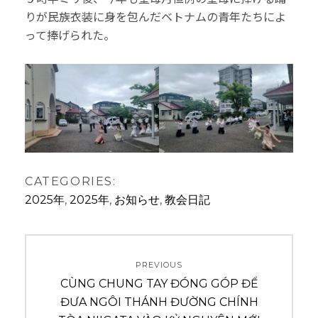
りが民族衣装に身を包んだベトナムの青年たちによ
って捧げられた。
CATEGORIES:
2025年
,
2025年
,
お知らせ
,
教会日記
投
PREVIOUS
稿
Previous
CÙNG CHUNG TAY ĐÓNG GÓP ĐỂ
ナ
post:
ĐƯA NGÔI THÁNH ĐƯỜNG CHÍNH