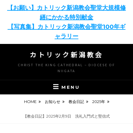
【お願い】カトリック新潟教会聖堂大規模修
繕にかかる特別献金
【写真集】カトリック新潟教会聖堂100年ギ
ャラリー
Skip
カトリック新潟教会
to
content
CHRIST THE KING CATHEDRAL – DIOCESE OF
NIIGATA
MENU
HOME
お知らせ
教会日記
2025年
【教会日記】2025年2月9日 洗礼入門式と堅信式