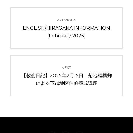
投
PREVIOUS
稿
Previous
ENGLISH/HIRAGANA INFORMATION
ナ
post:
(February 2025)
ビ
ゲ
NEXT
ー
Next
【教会日記】2025年2月15日 菊地枢機卿
post:
による下越地区信仰養成講座
シ
ョ
ン