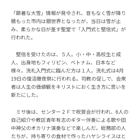
「顕著な大雪」情報が発令され、音もなく雪が降り
積もった市内は銀世界となったが、当日は雪が止
み、柔らかな日が差す聖堂で「入門式と堅信式」が
行われた。
堅信を受けたのは、５人。小・中・高校生と成
人、出身地もフィリピン、ベトナム、日本など
様々。洗礼入門式に臨んだ方は１人。洗礼式は4月
19日の復活徹夜祭に行われる。司教の促しで、会衆
者は人生の価値観をキリストにおく生き方に思いを
新たにした。
ミサ後は、センター２Ｆで祝賀会が行われ、6人の
自己紹介や教区青年有志のギター伴奏による歌や田
中神父のオカリナ演奏などで楽しんだ。総務部の人
たちが、持ち寄りの食材で作ったハヤシライスはと