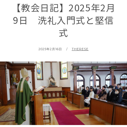
【教会日記】2025年2月
9日 洗礼入門式と堅信
式
POSTED
BY
2025年2月16日
THERESE
ON