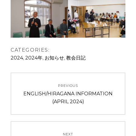
CATEGORIES:
2024
,
2024年
,
お知らせ
,
教会日記
投
PREVIOUS
稿
Previous
ENGLISH/HIRAGANA INFORMATION
ナ
post:
(APRIL 2024)
ビ
ゲ
NEXT