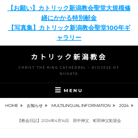
【お願い】カトリック新潟教会聖堂大規模修
繕にかかる特別献金
【写真集】カトリック新潟教会聖堂100年ギ
ャラリー
Skip
カトリック新潟教会
to
content
CHRIST THE KING CATHEDRAL – DIOCESE OF
NIIGATA
MENU
HOME
お知らせ
MULTILINGUAL INFORMATION
2024
【教会日記】2024年4月14日 田中神父、町田神父歓迎会