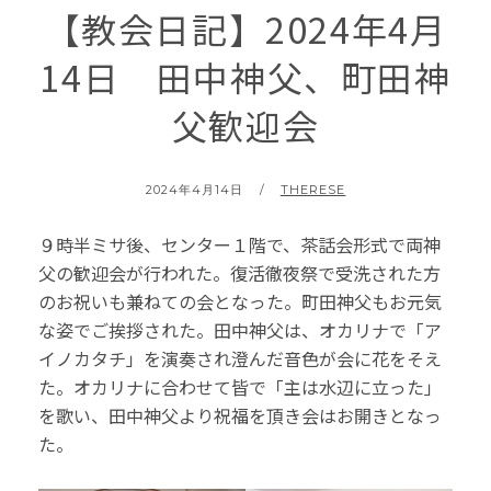
【教会日記】2024年4月
14日 田中神父、町田神
父歓迎会
POSTED
BY
2024年4月14日
THERESE
ON
９時半ミサ後、センター１階で、茶話会形式で両神
父の歓迎会が行われた。復活徹夜祭で受洗された方
のお祝いも兼ねての会となった。町田神父もお元気
な姿でご挨拶された。田中神父は、オカリナで「ア
イノカタチ」を演奏され澄んだ音色が会に花をそえ
た。オカリナに合わせて皆で「主は水辺に立った」
を歌い、田中神父より祝福を頂き会はお開きとなっ
た。