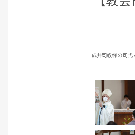
【教会日
成井司教様の司式