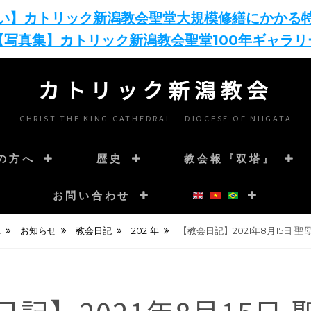
い】カトリック新潟教会聖堂大規模修繕にかかる
【写真集】カトリック新潟教会聖堂100年ギャラリ
カトリック新潟教会
CHRIST THE KING CATHEDRAL – DIOCESE OF NIIGATA
の方へ
歴史
教会報『双塔』
お問い合わせ
E
お知らせ
教会日記
2021年
【教会日記】2021年8月15日 聖