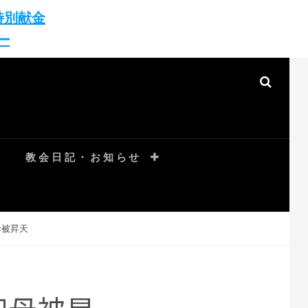
特別献金
ー
教会日記・お知らせ
母被昇天