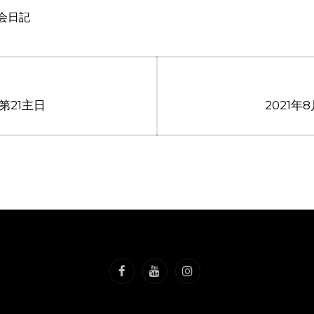
会日記
間第21主日
2021年