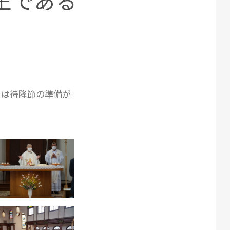
 王である
には待降節の準備が