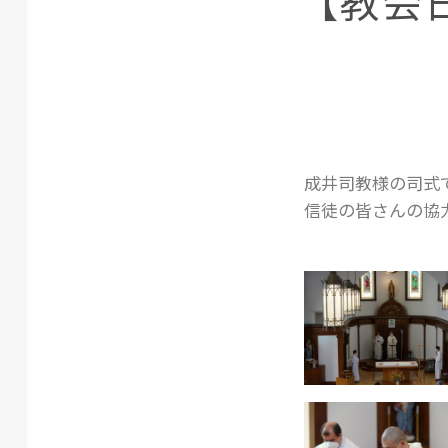
【教会日
成井司教様の司式
信徒の皆さんの協