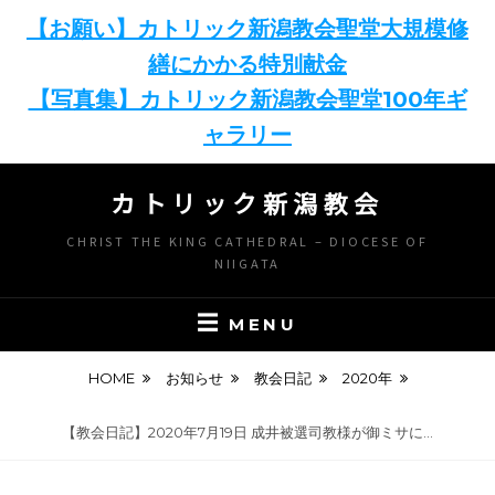
【お願い】カトリック新潟教会聖堂大規模修
繕にかかる特別献金
【写真集】カトリック新潟教会聖堂100年ギ
ャラリー
カトリック新潟教会
CHRIST THE KING CATHEDRAL – DIOCESE OF
NIIGATA
MENU
HOME
お知らせ
教会日記
2020年
【教会日記】2020年7月19日 成井被選司教様が御ミサに…