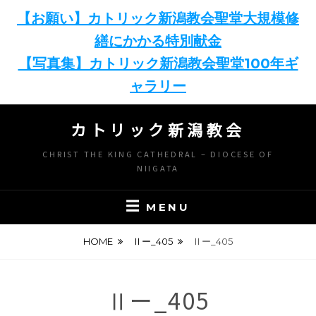
【お願い】カトリック新潟教会聖堂大規模修
繕にかかる特別献金
【写真集】カトリック新潟教会聖堂100年ギ
ャラリー
Skip
カトリック新潟教会
to
content
CHRIST THE KING CATHEDRAL – DIOCESE OF
NIIGATA
MENU
HOME
Ⅱー_405
Ⅱー_405
Ⅱー_405