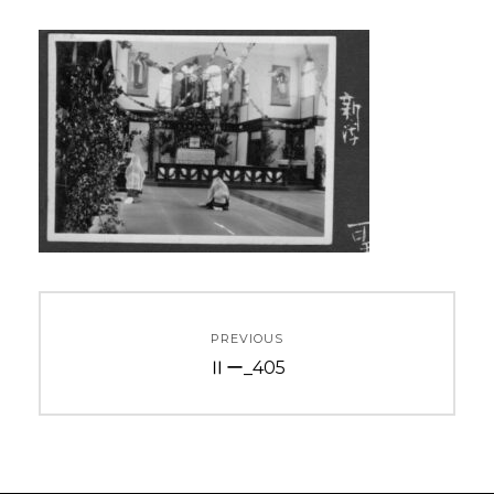
投
PREVIOUS
稿
Previous
Ⅱー_405
ナ
post:
ビ