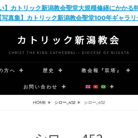
い】カトリック新潟教会聖堂大規模修繕にかかる
【写真集】カトリック新潟教会聖堂100年ギャラリ
カトリック新潟教会
CHRIST THE KING CATHEDRAL – DIOCESE OF NIIGATA
の方へ
歴史
教会報『双塔』
お問い合わせ
HOME
シロー_452
シロー_452