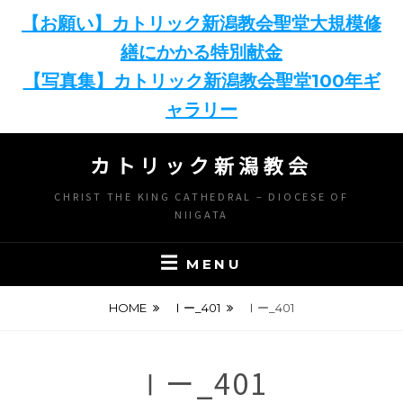
【お願い】カトリック新潟教会聖堂大規模修
繕にかかる特別献金
【写真集】カトリック新潟教会聖堂100年ギ
ャラリー
Skip
カトリック新潟教会
to
content
CHRIST THE KING CATHEDRAL – DIOCESE OF
NIIGATA
MENU
HOME
Ⅰー_401
Ⅰー_401
Ⅰー_401