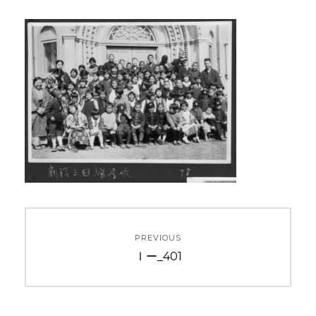
投
PREVIOUS
稿
Previous
Ⅰー_401
ナ
post:
ビ